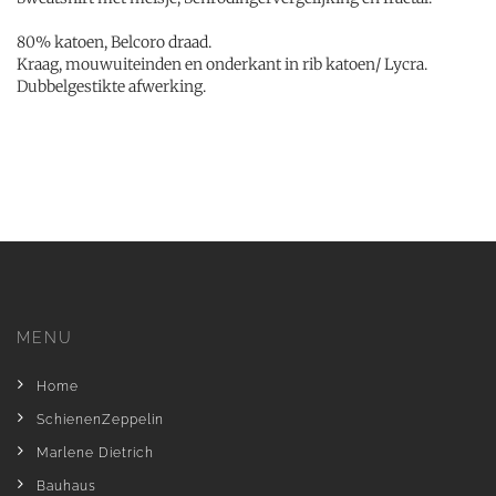
80% katoen, Belcoro draad.
Kraag, mouwuiteinden en onderkant in rib katoen/ Lycra.
Dubbelgestikte afwerking.
MENU
Home
SchienenZeppelin
Marlene Dietrich
Bauhaus