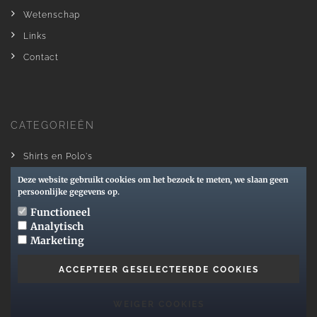
Wetenschap
Links
Contact
CATEGORIEËN
Shirts en Polo's
Sweaters and Hoodies
Deze website gebruikt cookies om het bezoek te meten, we slaan geen
persoonlijke gegevens op.
Accessoires
Functioneel
Sale
Analytisch
Marketing
ACCEPTEER GESELECTEERDE COOKIES
WAAROM KOPEN BIJ SCHIENENZEPPELIN?
WEIGER COOKIES
Het merk